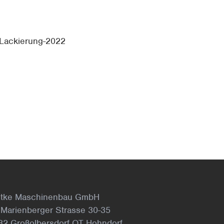
dtke Maschinenbau GmbH
 Marienberger Strasse 30-35
32 Großolbersdorf OT Hohndorf