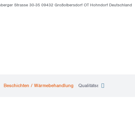
enberger Strasse 30-35 09432 Großolbersdorf OT Hohndorf Deutschland
ZEN
JOBS
KONTAKT
Beschichten / Wärmebehandlung
Qualitäts­sicherung