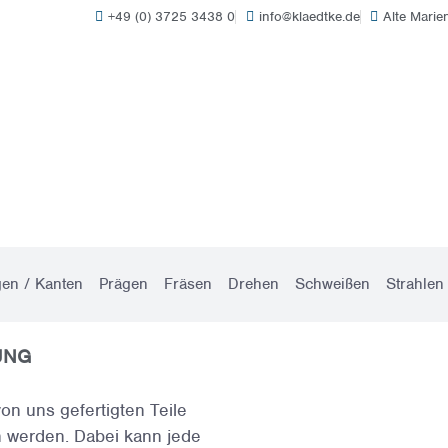
+49 (0) 3725 3438 0
info@klaedtke.de
Alte Mari
TERNEHMEN
LEISTUNGEN
REFEREN
gen / Kanten
Prägen
Fräsen
Drehen
Schweißen
Strahlen
UNG
von uns gefertigten Teile
n werden. Dabei kann jede