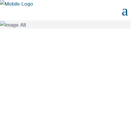
29. APRIL 2024
NEWS
UMWELTSCHUTZ-
MASSNAHMEN
Verantwortung tragen ist wichtig in
allen Bereichen, so auch im Bereich
Klimaschutz. Diese Verantwortung
übernehmen wir gerne. Mit dem
Beitritt zur sächsischen
mehr erfahren