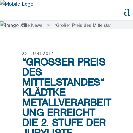
Alle News
>
“Großer Preis des Mittelstandes“ Kläd
22. JUNI 2015
“GROSSER PREIS D
ES M
ITTELSTANDES“ K
LÄDTKE M
ETALLVERARBEITU
NG ERREICHT D
IE 2. STUFE DER J
URYLISTE